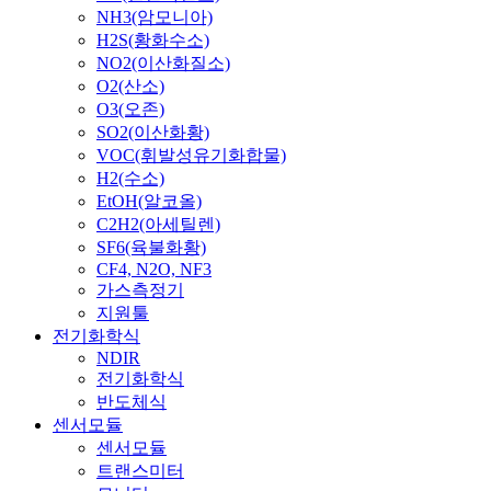
NH3(암모니아)
H2S(황화수소)
NO2(이산화질소)
O2(산소)
O3(오존)
SO2(이산화황)
VOC(휘발성유기화합물)
H2(수소)
EtOH(알코올)
C2H2(아세틸렌)
SF6(육불화황)
CF4, N2O, NF3
가스측정기
지원툴
전기화학식
NDIR
전기화학식
반도체식
센서모듈
센서모듈
트랜스미터