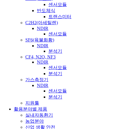
센서모듈
반도체식
트랜스미터
C2H2(아세틸렌)
NDIR
센서모듈
SF6(육불화황)
NDIR
분석기
CF4, N2O, NF3
NDIR
센서모듈
분석기
가스측정기
NDIR
센서모듈
분석기
지원툴
활용분야별 제품
실내자동환기
농업분야
산업 생활 안전